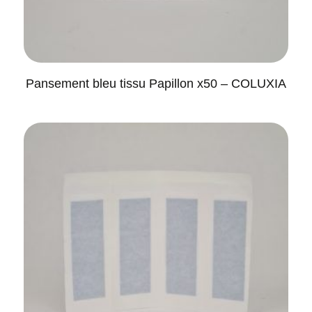
Pansement bleu tissu Papillon x50 – COLUXIA