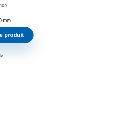
vide
0 mm
he produit
ie