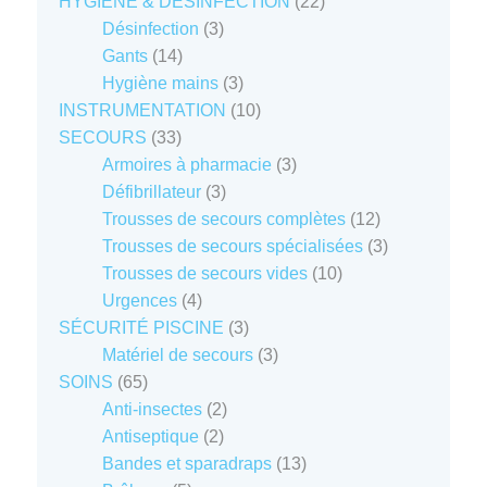
produits
22
HYGIÈNE & DÉSINFECTION
22
3
produits
Désinfection
3
14
produits
Gants
14
produits
3
Hygiène mains
3
produits
10
INSTRUMENTATION
10
33
produits
SECOURS
33
produits
3
Armoires à pharmacie
3
3
produits
Défibrillateur
3
produits
12
Trousses de secours complètes
12
produits
3
Trousses de secours spécialisées
3
10
produits
Trousses de secours vides
10
4
produits
Urgences
4
produits
3
SÉCURITÉ PISCINE
3
produits
3
Matériel de secours
3
65
produits
SOINS
65
produits
2
Anti-insectes
2
2
produits
Antiseptique
2
produits
13
Bandes et sparadraps
13