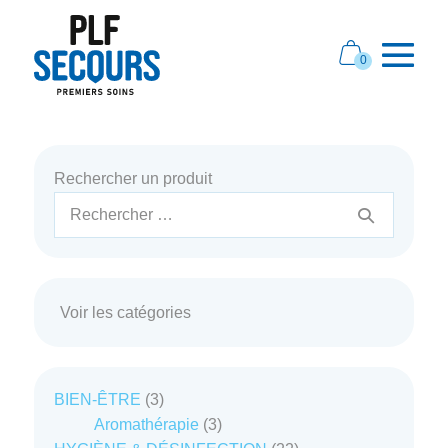
Aller
au
Panier
0
contenu
Éléments
d’achat
bascule
dans
le
le
panier
menu
Rechercher un produit
Recherche
pour :
Voir les catégories
3
BIEN-ÊTRE
3
produits
3
Aromathérapie
3