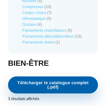
5
produits
Brûlures
5
produits
10
Compresses
10
produits
7
Coups / chocs
7
5
produits
Hémostatique
5
4
produits
Oculaire
4
produits
5
Pansements chairs/blancs
5
produits
13
Pansements détectables bleus
13
1
produits
Pansements divers
1
produit
BIEN-ÊTRE
Télécharger le catalogue complet
(.pdf)
3 résultats affichés