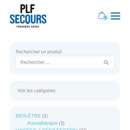
Aller
au
Panier
0
contenu
Éléments
d’achat
bascule
dans
le
le
panier
menu
Rechercher un produit
Recherche
pour :
Voir les catégories
3
BIEN-ÊTRE
3
produits
3
Aromathérapie
3