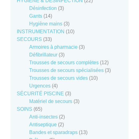
produits
22
HYGIÈNE & DÉSINFECTION
22
3
produits
Désinfection
3
14
produits
Gants
14
produits
3
Hygiène mains
3
produits
10
INSTRUMENTATION
10
33
produits
SECOURS
33
produits
3
Armoires à pharmacie
3
3
produits
Défibrillateur
3
produits
12
Trousses de secours complètes
12
produits
3
Trousses de secours spécialisées
3
10
produits
Trousses de secours vides
10
4
produits
Urgences
4
produits
3
SÉCURITÉ PISCINE
3
produits
3
Matériel de secours
3
65
produits
SOINS
65
produits
2
Anti-insectes
2
2
produits
Antiseptique
2
produits
13
Bandes et sparadraps
13