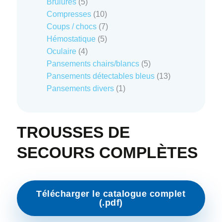
5
produits
Brûlures
5
produits
10
Compresses
10
produits
7
Coups / chocs
7
5
produits
Hémostatique
5
4
produits
Oculaire
4
produits
5
Pansements chairs/blancs
5
produits
13
Pansements détectables bleus
13
1
produits
Pansements divers
1
produit
TROUSSES DE
SECOURS COMPLÈTES
Télécharger le catalogue complet
(.pdf)